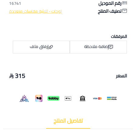
رقم الموديل
16741
تصنيف المنتج
لوحات - ثلاثية مقاسات متعددة
المرفقات
إضافة ملاحظة
إرفاق ملف
315
السعر
اسحب و افلت الملف هنا
استعراض
تفاصيل المنتج