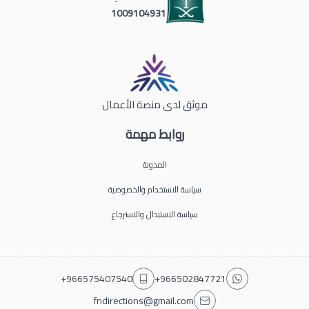
1009104931
موثق لدى منصة الأعمال
روابط مهمة
المدونة
سياسة الاستخدام والخصوصية
سياسة الاستبدال والاسترجاع
+966575407540
+966502847721
fndirections@gmail.com