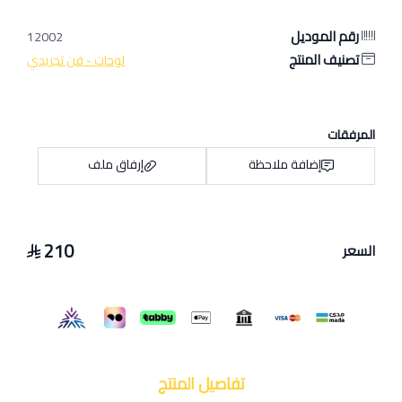
رقم الموديل
12002
تصنيف المنتج
لوحات - فن تجريدي
المرفقات
إضافة ملاحظة
إرفاق ملف
210
السعر
اسحب و افلت الملف هنا
استعراض
تفاصيل المنتج