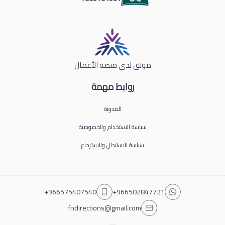
موثق لدى منصة الأعمال
روابط مهمة
المدونة
سياسة الاستخدام والخصوصية
سياسة الاستبدال والاسترجاع
+966575407540
+966502847721
fndirections@gmail.com