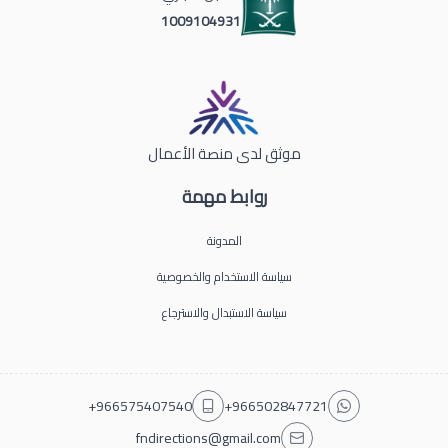
1009104931
موثق لدى منصة الأعمال
روابط مهمة
المدونة
سياسة الاستخدام والخصوصية
سياسة الاستبدال والاسترجاع
+966575407540
+966502847721
fndirections@gmail.com