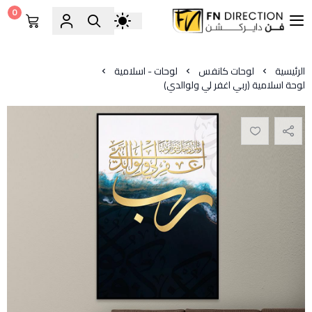
0
فن دايركشن
الرئيسية
لوحات كانفس
لوحات - اسلامية
لوحة اسلامية ﴿ربي اغفر لي ولوالدي)