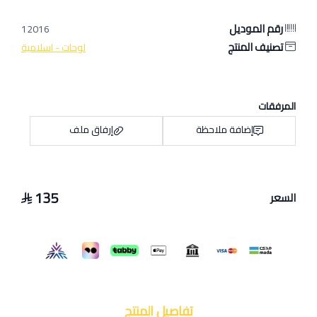
رقم الموديل
12016
تصنيف المنتج
لوحات - اسلامية
المرفقات
إضافة ملاحظة
إرفاق ملف
135
السعر
اسحب و افلت الملف هنا
استعراض
تفاصيل المنتج