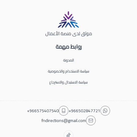
موثق لدى منصة الأعمال
روابط مهمة
المدونة
سياسة الاستخدام والخصوصية
سياسة الاستبدال والاسترجاع
+966575407540
+966502847721
fndirections@gmail.com