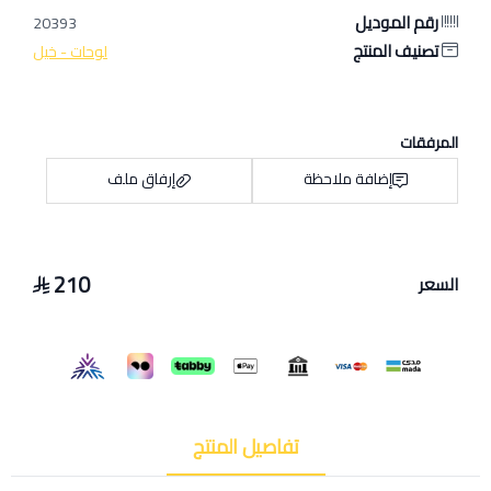
رقم الموديل
20393
تصنيف المنتج
لوحات - خيل
المرفقات
إضافة ملاحظة
إرفاق ملف
210
السعر
اسحب و افلت الملف هنا
استعراض
تفاصيل المنتج