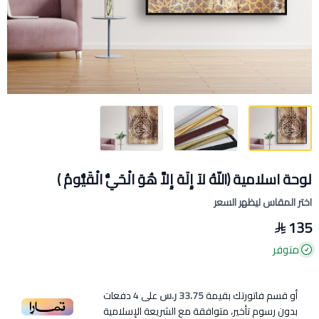
لوحة اسلامية ﴿اللّهُ لاَ إِلَهَ إِلاَّ هُوَ الْحَيُّ الْقَيُّومُ )
اختر المقاس ليظهر السعر
135
متوفر
أو قسم فاتورتك بقيمة
33.75 ر.س
على
4
دفعات
بدون رسوم تأخير، متوافقة مع الشريعة الإسلامية