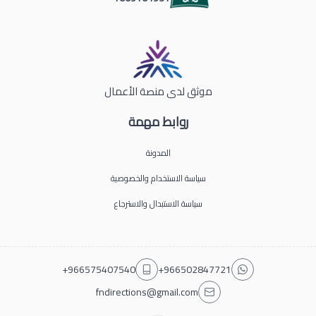
موثق لدى منصة الأعمال
روابط مهمة
المدونة
سياسة الاستخدام والخصوصية
سياسة الاستبدال والاسترجاع
+966575407540
+966502847721
fndirections@gmail.com