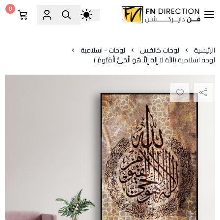
0
فن دايركشن
الرئيسية
لوحات كانفس
لوحات - اسلامية
لوحة اسلامية ﴿اللّهُ لاَ إِلَهَ إِلاَّ هُوَ الْحَيُّ الْقَيُّومُ )