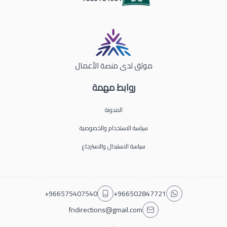
موثق لدى منصة الأعمال
روابط مهمة
المدونة
سياسة الاستخدام والخصوصية
سياسة الاستبدال والاسترجاع
+966575407540
+966502847721
fndirections@gmail.com