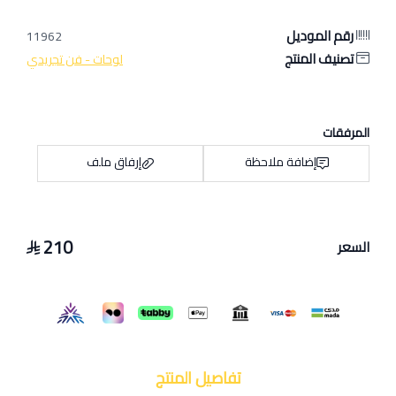
رقم الموديل
11962
تصنيف المنتج
لوحات - فن تجريدي
المرفقات
إضافة ملاحظة
إرفاق ملف
210
السعر
اسحب و افلت الملف هنا
استعراض
تفاصيل المنتج