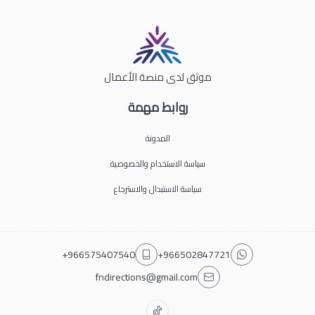
موثق لدى منصة الأعمال
روابط مهمة
المدونة
سياسة الاستخدام والخصوصية
سياسة الاستبدال والاسترجاع
+966575407540
+966502847721
fndirections@gmail.com