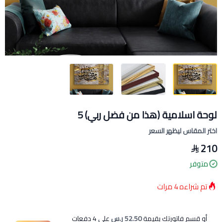
لوحة اسلامية (هذا من فضل ربي) 5
اختر المقاس ليظهر السعر
210
متوفر
تم شراءه
4
مرات
أو قسم فاتورتك بقيمة
52.50 ر.س
على
4
دفعات