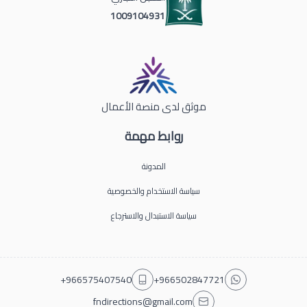
1009104931
موثق لدى منصة الأعمال
روابط مهمة
المدونة
سياسة الاستخدام والخصوصية
سياسة الاستبدال والاسترجاع
+966575407540
+966502847721
fndirections@gmail.com