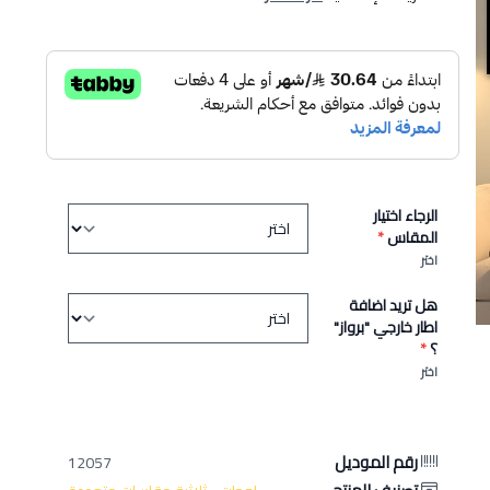
الرجاء اختيار
المقاس
*
اختر
هل تريد اضافة
اطار خارجي "برواز"
؟
*
اختر
رقم الموديل
12057