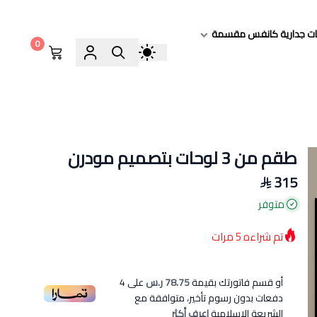
ات جدارية كانفس مقسمة
0
طقم من 3 لوحات بتصميم مودرن
315
متوفر
تم شراءه
5
مرات
أو قسم فاتورتك بقيمة
78.75 ر.س
على
4
دفعات بدون رسوم تأخير، متوافقة مع
الشريعة الإسلامية
اعرف أكثر