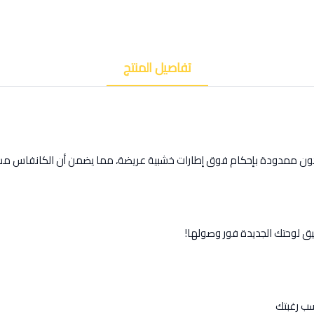
تفاصيل المنتج
كون ممدودة بإحكام فوق إطارات خشبية عريضة، مما يضمن أن الكانفاس مش
يق لوحتك الجديدة فور وصولها!
ب رغبتك