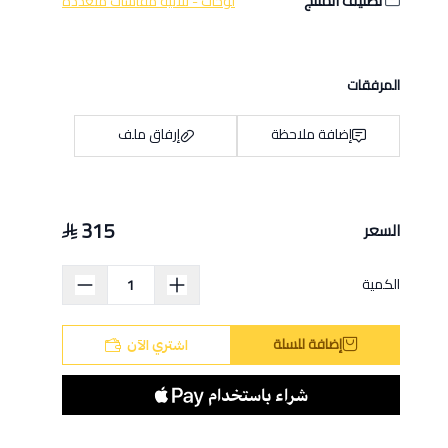
تصنيف المنتج
لوحات - ثلاثية مقاسات متعددة
المرفقات
إضافة ملاحظة
إرفاق ملف
315
السعر
اسحب و افلت الملف هنا
استعراض
الكمية
إضافة للسلة
اشتري الآن