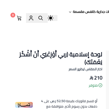
ات جدارية كانفس مقسمة
0
لوحة إسلامية (ربي أَوْزِعْنِي أَنْ أَشْكُرَ
نِعْمَتَكَ)
اختر المقاس ليظهر السعر
210
متوفر
أو قسم فاتورتك بقيمة
52.50 ر.س
على
4
دفعات بدون رسوم تأخير، متوافقة مع