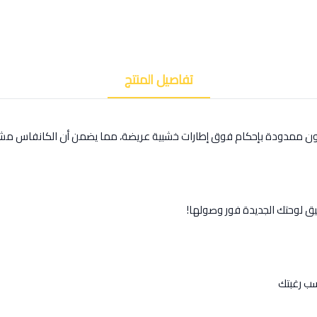
تفاصيل المنتج
كون ممدودة بإحكام فوق إطارات خشبية عريضة، مما يضمن أن الكانفاس مشد
يق لوحتك الجديدة فور وصولها!
ب رغبتك