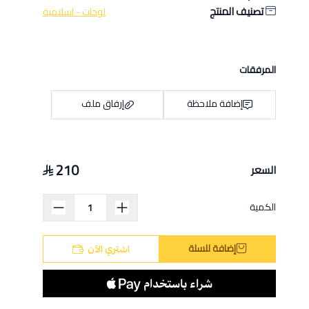
تصنيف المنتج
لوحات - اسلامية
المرفقات
إضافة ملاحظة
إرفاق ملف
210
السعر
اسحب و افلت الملف هنا
استعراض
الكمية
إضافة للسلة
اشتري الآن