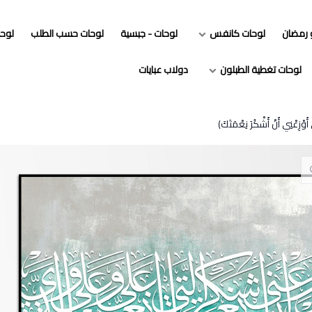
و رمضان
لوحات كانفس
لوحات - جبسية
لوحات حسب الطلب
لوح
لوحات تغطية الطبلون
دولاب عبايات
عْنِي أَنْ أَشْكُرَ نِعْمَتَكَ)