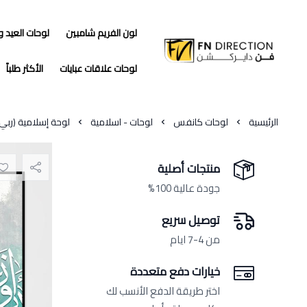
لون الفريم شامبين
لوحات العيد 
فن دايركشن
لوحات علاقات عبايات
الأكثر طلباً
الرئيسية
لوحات كانفس
لوحات - اسلامية
لوحة إسلامية (ربي أَوْزِ
منتجات أصلية
جودة عالية 100%
توصيل سريع
من 4-7 ايام
خيارات دفع متعددة
اختر طريقة الدفع الأنسب لك