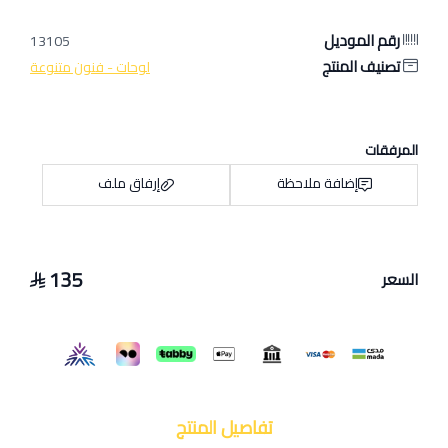
رقم الموديل
13105
تصنيف المنتج
لوحات - فنون متنوعة
المرفقات
إضافة ملاحظة
إرفاق ملف
135
السعر
اسحب و افلت الملف هنا
استعراض
تفاصيل المنتج