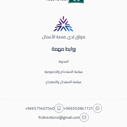
موثق لدى منصة الأعمال
روابط مهمة
المدونة
سياسة الاستخدام والخصوصية
سياسة الاستبدال والاسترجاع
+966575407540
+966502847721
fndirections@gmail.com