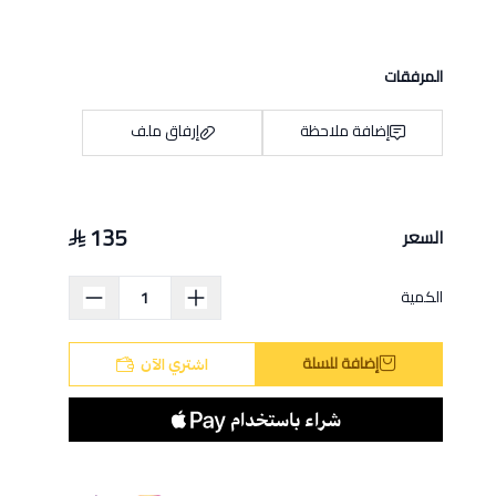
المرفقات
إضافة ملاحظة
إرفاق ملف
135
السعر
اسحب و افلت الملف هنا
استعراض
الكمية
إضافة للسلة
اشتري الآن