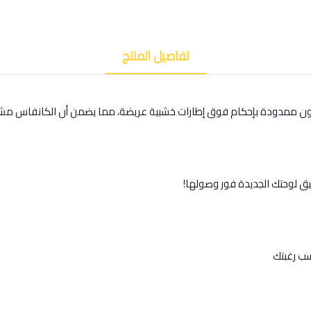
تفاصيل المنتج
كون ممدودة بإحكام فوق إطارات خشبية عريضة، مما يضمن أن الكانفاس مشد
يق لوحتك الجديدة فور وصولها!
ب رغبتك