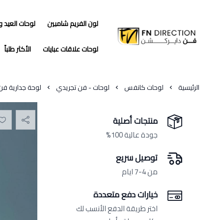
لون الفريم شامبين
لوحات العيد 
فن دايركشن
لوحات علاقات عبايات
الأكثر طلباً
الرئيسية
لوحات كانفس
لوحات - فن تجريدي
لوحة جدارية فن
منتجات أصلية
جودة عالية 100%
توصيل سريع
من 4-7 ايام
خيارات دفع متعددة
اختر طريقة الدفع الأنسب لك