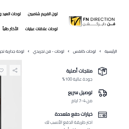
لون الفريم شامبين
لوحات العيد 
فن دايركشن
لوحات علاقات عبايات
الأكثر طلباً
الرئيسية
لوحات كانفس
لوحات - فن تجريدي
لوحة جدارية تج
منتجات أصلية
جودة عالية 100%
توصيل سريع
من 4-7 ايام
خيارات دفع متعددة
اختر طريقة الدفع الأنسب لك