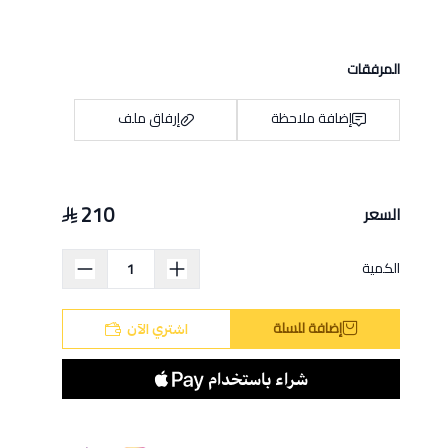
المرفقات
إضافة ملاحظة
إرفاق ملف
210
السعر
اسحب و افلت الملف هنا
استعراض
الكمية
إضافة للسلة
اشتري الآن