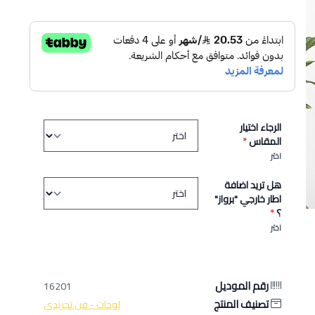
الرجاء اختيار
المقاس
*
اختر
هل تريد اضافة
اطار خارجي "برواز"
؟
*
اختر
رقم الموديل
16201
تصنيف المنتج
لوحات - فن تجريدي