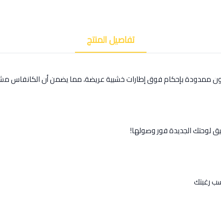
تفاصيل المنتج
كون ممدودة بإحكام فوق إطارات خشبية عريضة، مما يضمن أن الكانفاس مشد
يق لوحتك الجديدة فور وصولها!
ب رغبتك