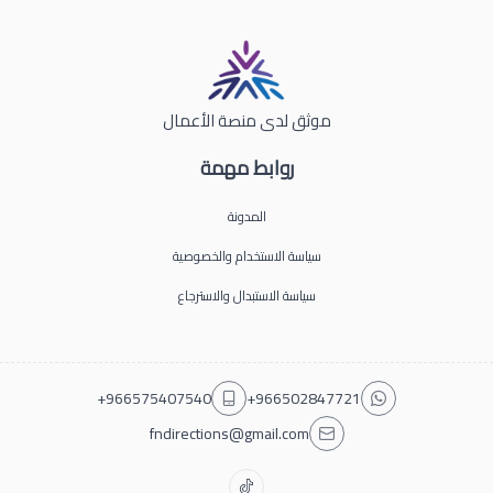
موثق لدى منصة الأعمال
روابط مهمة
المدونة
سياسة الاستخدام والخصوصية
سياسة الاستبدال والاسترجاع
+966575407540
+966502847721
fndirections@gmail.com