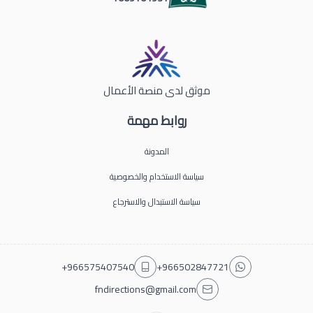
موثق لدى منصة الأعمال
روابط مهمة
المدونة
سياسة الاستخدام والخصوصية
سياسة الاستبدال والاسترجاع
+966575407540
+966502847721
fndirections@gmail.com