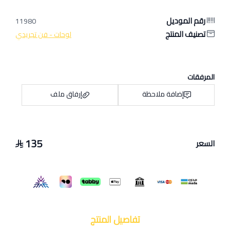
رقم الموديل
11980
تصنيف المنتج
لوحات - فن تجريدي
المرفقات
إضافة ملاحظة
إرفاق ملف
135
السعر
اسحب و افلت الملف هنا
استعراض
تفاصيل المنتج