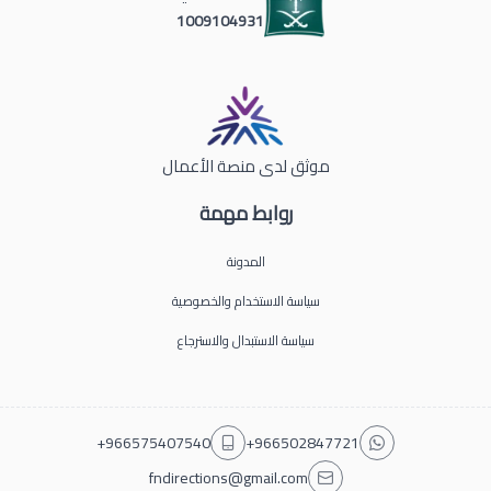
1009104931
موثق لدى منصة الأعمال
روابط مهمة
المدونة
سياسة الاستخدام والخصوصية
سياسة الاستبدال والاسترجاع
+966575407540
+966502847721
fndirections@gmail.com