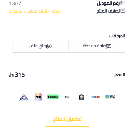
رقم الموديل
16677
تصنيف المنتج
لوحات - ثلاثية مقاسات متعددة
المرفقات
إضافة ملاحظة
إرفاق ملف
315
السعر
اسحب و افلت الملف هنا
استعراض
تفاصيل المنتج