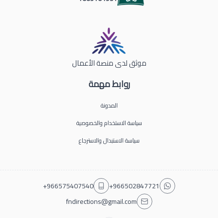
موثق لدى منصة الأعمال
روابط مهمة
المدونة
سياسة الاستخدام والخصوصية
سياسة الاستبدال والاسترجاع
+966575407540
+966502847721
fndirections@gmail.com