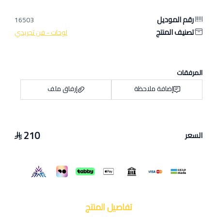
رقم الموديل
16503
تصنيف المنتج
لوحات - فن تجريدي
المرفقات
إضافة ملاحظة
إرفاق ملف
210
السعر
اسحب و افلت الملف هنا
استعراض
تفاصيل المنتج