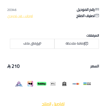
رقم الموديل
20346
تصنيف المنتج
لوحات - فن تجريدي
المرفقات
إضافة ملاحظة
إرفاق ملف
210
السعر
اسحب و افلت الملف هنا
استعراض
تفاصيل المنتج