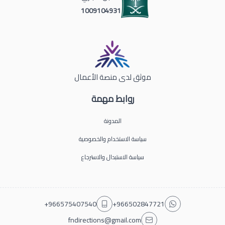
1009104931
موثق لدى منصة الأعمال
روابط مهمة
المدونة
سياسة الاستخدام والخصوصية
سياسة الاستبدال والاسترجاع
+966575407540
+966502847721
fndirections@gmail.com