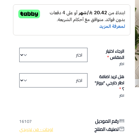
الرجاء اختيار
المقاس
*
اختر
هل تريد اضافة
اطار خارجي "برواز"
؟
*
اختر
رقم الموديل
16107
تصنيف المنتج
لوحات - فن تجريدي