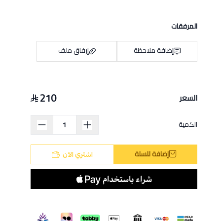
المرفقات
إضافة ملاحظة
إرفاق ملف
210
السعر
اسحب و افلت الملف هنا
استعراض
الكمية
إضافة للسلة
اشتري الآن