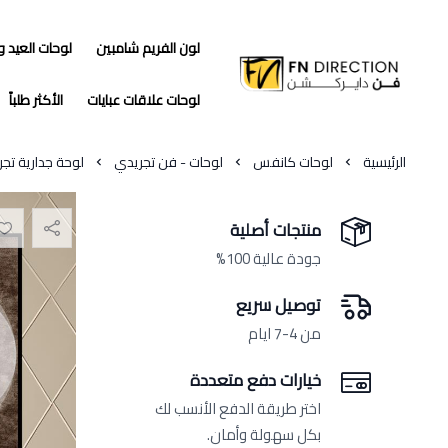
لون الفريم شامبين
لوحات العيد 
فن دايركشن
لوحات علاقات عبايات
الأكثر طلباً
الرئيسية
لوحات كانفس
لوحات - فن تجريدي
لوحة جدارية تج
منتجات أصلية
جودة عالية 100%
توصيل سريع
من 4-7 ايام
خيارات دفع متعددة
اختر طريقة الدفع الأنسب لك
بكل سهولة وأمان.