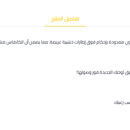
تفاصيل المنتج
كون ممدودة بإحكام فوق إطارات خشبية عريضة، مما يضمن أن الكانفاس مشد
يق لوحتك الجديدة فور وصولها!
ب رغبتك