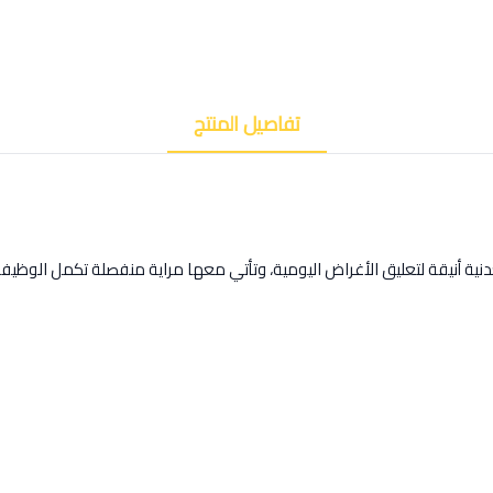
تفاصيل المنتج
ة من قماش الكانفس، تحتوي على 5 علاقات معدنية أنيقة لتعليق الأغراض اليومية، وتأتي معها مراية 