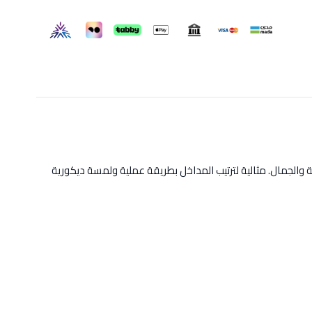
منفصلة تكمل الوظيفة والجمال. مثالية لترتيب المداخل بطريقة عملية ولمسة ديكورية