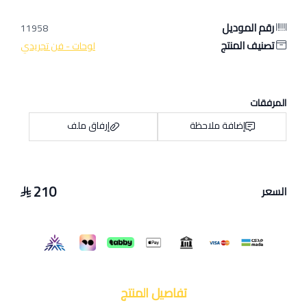
رقم الموديل
11958
تصنيف المنتج
لوحات - فن تجريدي
المرفقات
إضافة ملاحظة
إرفاق ملف
210
السعر
اسحب و افلت الملف هنا
استعراض
تفاصيل المنتج