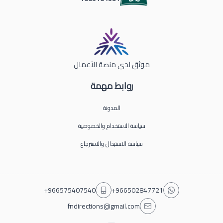
موثق لدى منصة الأعمال
روابط مهمة
المدونة
سياسة الاستخدام والخصوصية
سياسة الاستبدال والاسترجاع
+966575407540
+966502847721
fndirections@gmail.com