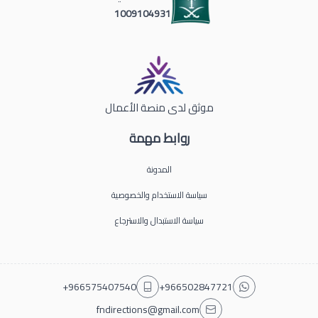
1009104931
موثق لدى منصة الأعمال
روابط مهمة
المدونة
سياسة الاستخدام والخصوصية
سياسة الاستبدال والاسترجاع
+966575407540
+966502847721
fndirections@gmail.com