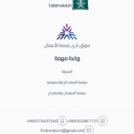
1009104931
موثق لدى منصة الأعمال
روابط مهمة
المدونة
سياسة الاستخدام والخصوصية
سياسة الاستبدال والاسترجاع
+966575407540
+966502847721
fndirections@gmail.com