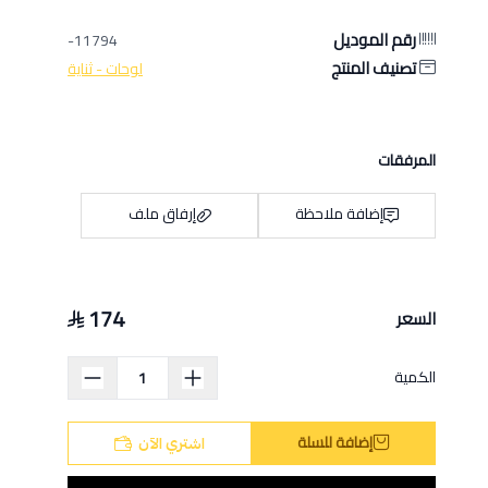
رقم الموديل
11794-
تصنيف المنتج
لوحات - ثناية
المرفقات
إضافة ملاحظة
إرفاق ملف
174
السعر
اسحب و افلت الملف هنا
استعراض
الكمية
إضافة للسلة
اشتري الآن