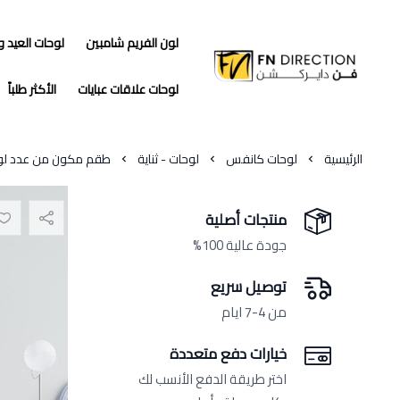
لون الفريم شامبين
لوحات العيد 
فن دايركشن
لوحات علاقات عبايات
الأكثر طلباً
الرئيسية
لوحات كانفس
لوحات - ثناية
طقم مكون من عدد لوح
منتجات أصلية
جودة عالية 100%
توصيل سريع
من 4-7 ايام
خيارات دفع متعددة
اختر طريقة الدفع الأنسب لك